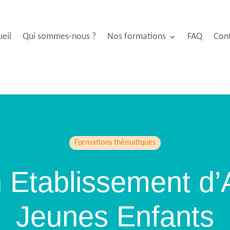
eil
Qui sommes-nous ?
Nos formations
FAQ
Con
Formations thématiques
n Etablissement d’
Jeunes Enfants