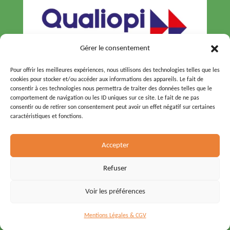
Gérer le consentement
Pour offrir les meilleures expériences, nous utilisons des technologies telles que les
cookies pour stocker et/ou accéder aux informations des appareils. Le fait de
consentir à ces technologies nous permettra de traiter des données telles que le
comportement de navigation ou les ID uniques sur ce site. Le fait de ne pas
consentir ou de retirer son consentement peut avoir un effet négatif sur certaines
caractéristiques et fonctions.
© 2026 – Tous droits réservés –
Agence Pineapple
Accepter
Squad
Refuser
Règlement intérieur
Mentions Légales & CGV
Voir les préférences
Politique d’accessibilité
Mentions Légales & CGV
Conditions d’abonnement à la Newsletter